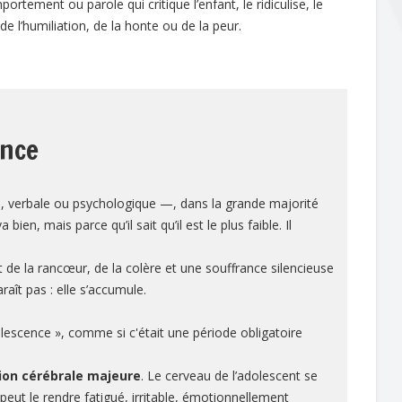
ortement ou parole qui critique l’enfant, le ridiculise, le
r de l’humiliation, de la honte ou de la peur.
ence
e, verbale ou psychologique —, dans la grande majorité
bien, mais parce qu’il sait qu’il est le plus faible. Il
it de la rancœur, de la colère et une souffrance silencieuse
raît pas : elle s’accumule.
olescence », comme si c'était une période obligatoire
ion cérébrale majeure
. Le cerveau de l’adolescent se
eut le rendre fatigué, irritable, émotionnellement