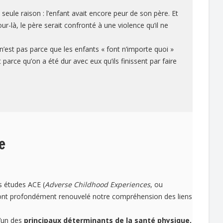
eule raison : l’enfant avait encore peur de son père. Et
our-là, le père serait confronté à une violence qu’il ne
 n’est pas parce que les enfants « font n’importe quoi »
t parce qu’on a été dur avec eux qu’ils finissent par faire
e
es études ACE (
Adverse Childhood Experiences
, ou
 ont profondément renouvelé notre compréhension des liens
l’un des
principaux déterminants de la santé physique,