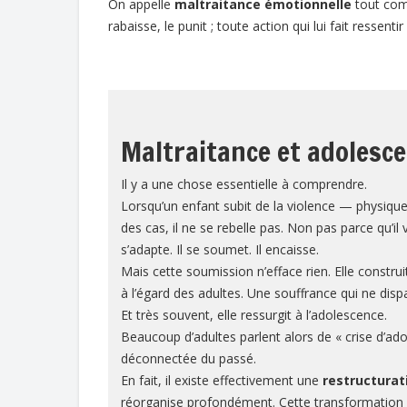
On appelle
maltraitance émotionnelle
tout comp
rabaisse, le punit ; toute action qui lui fait ressenti
Maltraitance et adolesc
Il y a une chose essentielle à comprendre.
Lorsqu’un enfant subit de la violence — physiqu
des cas, il ne se rebelle pas. Non pas parce qu’il va 
s’adapte. Il se soumet. Il encaisse.
Mais cette soumission n’efface rien. Elle constru
à l’égard des adultes. Une souffrance qui ne dispa
Et très souvent, elle ressurgit à l’adolescence.
Beaucoup d’adultes parlent alors de « crise d’ad
déconnectée du passé.
En fait, il existe effectivement une
restructurat
réorganise profondément. Cette transformation p