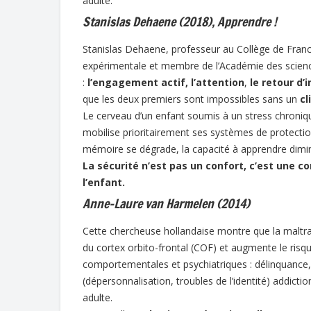
adulte.
Stanislas Dehaene (2018), Apprendre !
Stanislas Dehaene, professeur au Collège de France
expérimentale et membre de l’Académie des science
:
l’engagement actif, l’attention
,
le retour d’
que les deux premiers sont impossibles sans un
cl
Le cerveau d’un enfant soumis à un stress chronique, 
mobilise prioritairement ses systèmes de protection
mémoire se dégrade, la capacité à apprendre dimi
La sécurité n’est pas un confort, c’est une 
l’enfant.
Anne-Laure van Harmelen (2014)
Cette chercheuse hollandaise montre que la maltrai
du cortex orbito-frontal (COF) et augmente le ris
comportementales et psychiatriques : délinquance, ag
(dépersonnalisation, troubles de l’identité) addictio
adulte.