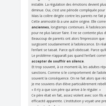
instable. La régulation des émotions devient plus 
diminue. Oui, c’est une période compliquée pour 
Mais la colère dirigée contre les parents ne fait
Cette animosité-là a une autre origine. Elle corr
anciennes
, longtemps contenues. À l’adolesce
pour ne plus laisser faire. Il ne se contente plus
Beaucoup de parents ont alors l’impression que « t
surgissent soudainement à l’adolescence. En réali
l’enfant se taisait. Parce qu’il obéissait. Parce qu’
Le problème n’apparaît pas quand l’enfant com
accepter de souffrir en silence
.
Et trop souvent, à ce moment-là, les adultes répo
sanctions. Comme si le comportement de l’adolesc
souvent la conséquence. On ne fait alors que ré
Je me souviens d’un élève particulièrement rebelle
« Il n’y a que son père qui arrive à le réguler. »
Ce père était en fait, assez violent avec son fils 
efficacité apparente. L’institution y voyait une p