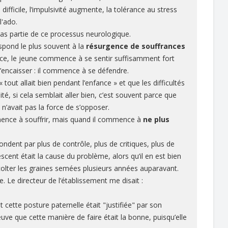
difficile, l’impulsivité augmente, la tolérance au stress
l'ado.
 pas partie de ce processus neurologique.
espond le plus souvent à la
résurgence de souffrances
nce, le jeune commence à se sentir suffisamment fort
 d’encaisser : il commence à se défendre.
out allait bien pendant l’enfance » et que les difficultés
té, si cela semblait aller bien, c’est souvent parce que
il n’avait pas la force de s’opposer.
mence à souffrir, mais quand il commence à
ne plus
ndent par plus de contrôle, plus de critiques, plus de
ent était la cause du problème, alors qu’il en est bien
colter les graines semées plusieurs années auparavant.
. Le directeur de l’établissement me disait :
et cette posture paternelle était "justifiée" par son
reuve que cette manière de faire était la bonne, puisqu’elle