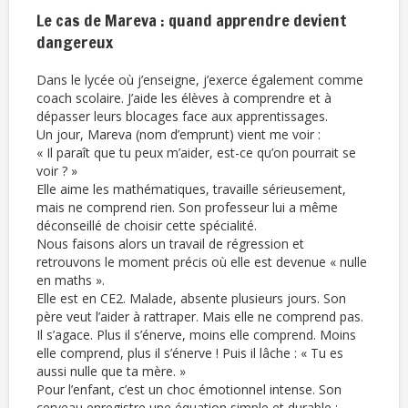
Le cas de Mareva : quand apprendre devient
dangereux
Dans le lycée où j’enseigne, j’exerce également comme
coach scolaire. J’aide les élèves à comprendre et à
dépasser leurs blocages face aux apprentissages.
Un jour, Mareva (nom d’emprunt) vient me voir :
« Il paraît que tu peux m’aider, est-ce qu’on pourrait se
voir ? »
Elle aime les mathématiques, travaille sérieusement,
mais ne comprend rien. Son professeur lui a même
déconseillé de choisir cette spécialité.
Nous faisons alors un travail de régression et
retrouvons le moment précis où elle est devenue « nulle
en maths ».
Elle est en CE2. Malade, absente plusieurs jours. Son
père veut l’aider à rattraper. Mais elle ne comprend pas.
Il s’agace. Plus il s’énerve, moins elle comprend. Moins
elle comprend, plus il s’énerve ! Puis il lâche : « Tu es
aussi nulle que ta mère. »
Pour l’enfant, c’est un choc émotionnel intense. Son
cerveau enregistre une équation simple et durable :